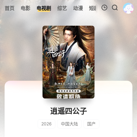
0
首页
电影
电视剧
综艺
动漫
短剧
今日更新
A
我的观影记录
暂无观看影片的记录
逍遥四公子
2026
中国大陆
国产