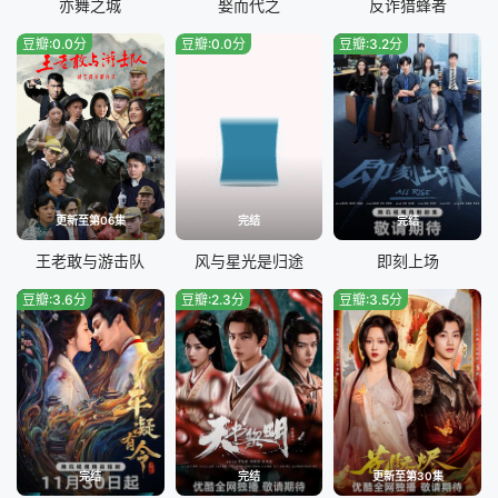
亦舞之城
娶而代之
反诈猎蜂者
豆瓣:0.0分
豆瓣:0.0分
豆瓣:3.2分
更新至第06集
完结
完结
王老敢与游击队
风与星光是归途
即刻上场
豆瓣:3.6分
豆瓣:2.3分
豆瓣:3.5分
完结
完结
更新至第30集