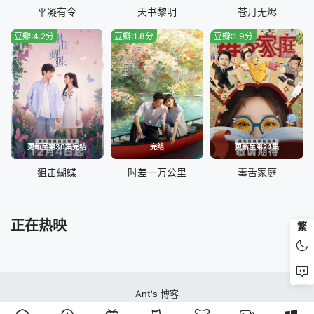
平凝有令
天书黎明
苍月无烬
豆瓣:4.2分
豆瓣:1.8分
豆瓣:1.9分
更新至第30集完结
完结
更新至第24集
狙击蝴蝶
时差一万公里
毒舌家庭
正在热映
繁
Ant's 博客
蚂蚁视频站本站所有内容均来自互联网分享站点所提供的公开引用资源，未提供