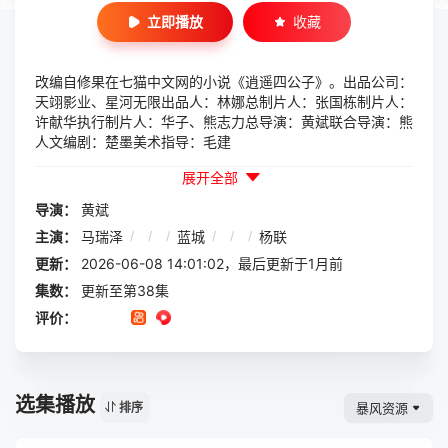
立即播放
收藏
改编自修果在七猫中文网的小说《逍遥四公子》。出品公司：
天翊影业、星河无限出品人：林娜总制片人：张国栋制片人：
许献华执行制片人：华子、熊志力总导演：黄斌联合导演：熊
人文编剧：楚墨美术指导：毛建
展开全部
导演：
黄斌
主演：
马瑞泽
/
/
/
蓝城
/
/
/
杨联
更新：
2026-06-08 14:01:02，最后更新于1月前
集数：
更新至第38集
评价：
选集播放
暴风资源
排序