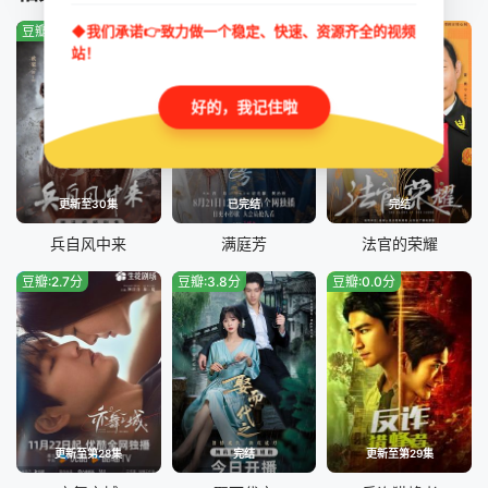
◆我们承诺👉致力做一个稳定、快速、资源齐全的视频
豆瓣:0.0分
豆瓣:3.9分
豆瓣:8.0分
站！
好的，我记住啦
更新至30集
已完结
完结
兵自风中来
满庭芳
法官的荣耀
豆瓣:2.7分
豆瓣:3.8分
豆瓣:0.0分
更新至第28集
完结
更新至第29集