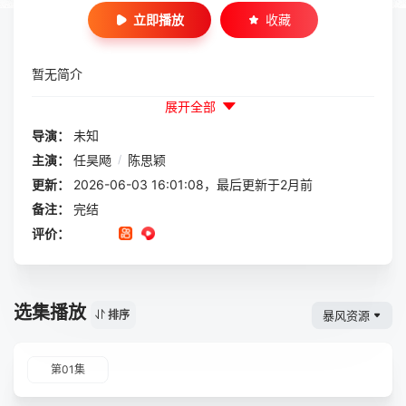
立即播放
收藏
暂无简介
展开全部
导演：
未知
主演：
任昊飏
/
陈思颖
更新：
2026-06-03 16:01:08，最后更新于2月前
备注：
完结
评价：
选集播放
暴风资源
排序
第01集