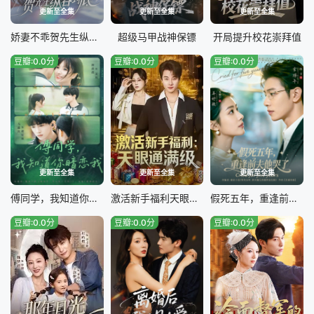
更新至全集
更新至全集
更新至全集
娇妻不乖贺先生纵容到底
超级马甲战神保镖
开局提升校花崇拜值
豆瓣:0.0分
豆瓣:0.0分
豆瓣:0.0分
更新至全集
更新至全集
更新至全集
傅同学，我知道你暗恋我
激活新手福利天眼通满级
假死五年，重逢前夫他哭了
豆瓣:0.0分
豆瓣:0.0分
豆瓣:0.0分