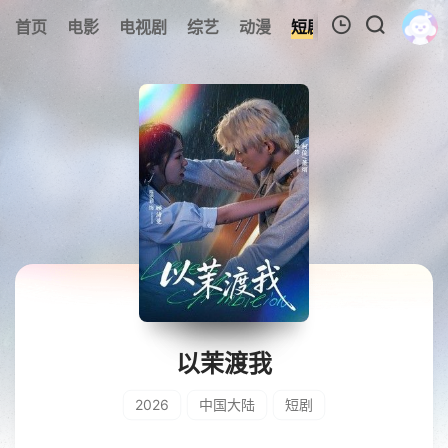
0
首页
电影
电视剧
综艺
动漫
短剧
今日更新
A
我的观影记录
暂无观看影片的记录
以茉渡我
2026
中国大陆
短剧