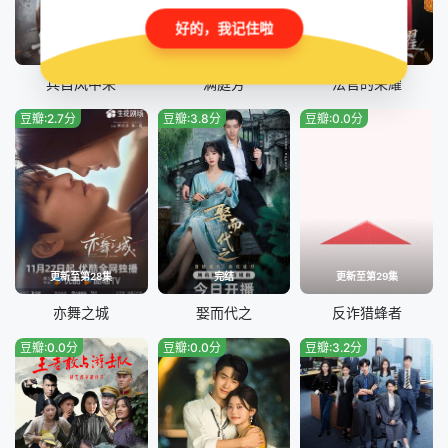
好的，我记住啦
更新至30集
已完结
完结
兵自风中来
满庭芳
法官的荣耀
豆瓣:2.7分
豆瓣:3.8分
豆瓣:0.0分
更新至第28集
完结
更新至第29集
亦舞之城
娶而代之
反诈猎蜂者
豆瓣:0.0分
豆瓣:0.0分
豆瓣:3.2分