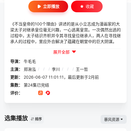
立即播放
收藏
《不当皇帝的100个理由》讲述的是从小立志成为漫画家的大
梁太子对继承皇位毫无兴趣，一心逃离皇宫。一次偶然出逃的
过程中，太子结识齐帜并令其寻找皇位继承人，两人在寻找继
承人的过程中，里应外合解决了蕴藏在朝堂中的巨大阴谋。
展开全部
导演：
牛毛毛
主演：
郑湫泓
/
/
/
李川
/
/
/
王一哲
更新：
2026-06-07 11:01:11，最后更新于2月前
集数：
第24集已完结
评价：
选集播放
暴风资源
排序