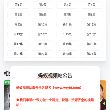
第1集
第2集
第3集
第4集
第5集
第6集
第7集
第8集
第9集
第10集
第11集
第12集
第13集
第14集
第15集
第16集
第17集
第18集
第19集
第20集
第21集
第22集
第23集
第24集
TUIJIAN
相关推荐
蚂蚁视频站公告
豆瓣:0.0分
豆瓣:3.9分
豆瓣:8.0分
蚂蚁视频站海外永久域名【www.wryhf.com】
◆我们承诺👉致力做一个稳定、快速、资源齐全的视频
站！