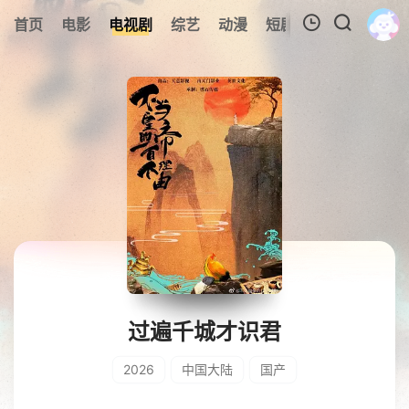
0
首页
电影
电视剧
综艺
动漫
短剧
今日更新
A
我的观影记录
暂无观看影片的记录
过遍千城才识君
2026
中国大陆
国产