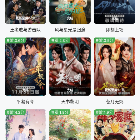
更新至第06集
完结
完结
王老敢与游击队
风与星光是归途
即刻上场
豆瓣:3.6分
豆瓣:2.3分
豆瓣:3.5分
完结
完结
更新至第30集
平凝有令
天书黎明
苍月无烬
豆瓣:4.2分
豆瓣:1.8分
豆瓣:1.9分