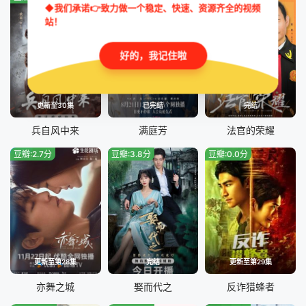
◆我们承诺👉致力做一个稳定、快速、资源齐全的视频
站！
好的，我记住啦
更新至30集
已完结
完结
兵自风中来
满庭芳
法官的荣耀
豆瓣:2.7分
豆瓣:3.8分
豆瓣:0.0分
更新至第28集
完结
更新至第29集
亦舞之城
娶而代之
反诈猎蜂者