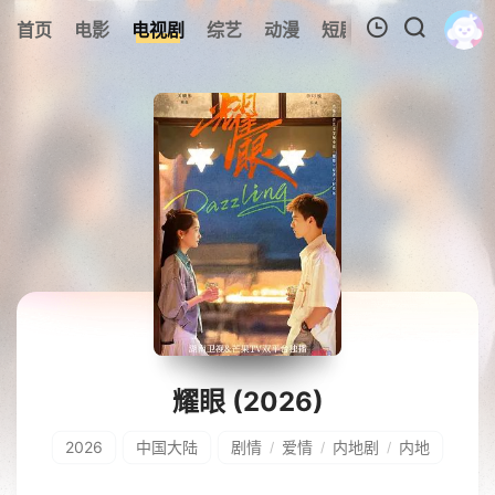
0
首页
电影
电视剧
综艺
动漫
短剧
今日更新
A
我的观影记录
暂无观看影片的记录
耀眼 (2026)
2026
中国大陆
剧情
爱情
内地剧
内地
/
/
/