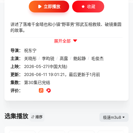
立即播放
收藏
讲述了落难千金晴也和小镇“野草男”邢武互相救赎、破镜重圆
的故事。
展开全部
导演：
祝东宁
主演：
关晓彤
/
李昀锐
/
高露
/
鲍起静
/
毛俊杰
上映：
2026-05-27(中国大陆)
更新：
2026-06-11 19:01:21，最后更新于1月前
集数：
第30集已完结
评价：
选集播放
极速m3u8
排序