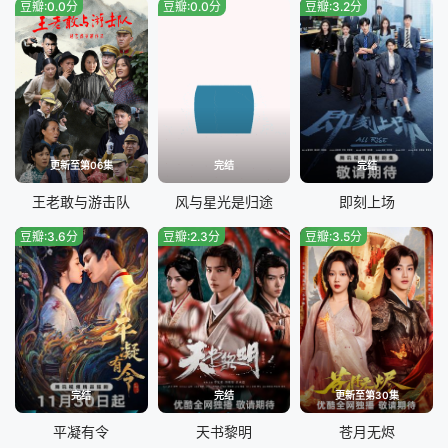
豆瓣:0.0分
豆瓣:0.0分
豆瓣:3.2分
更新至第06集
完结
完结
王老敢与游击队
风与星光是归途
即刻上场
豆瓣:3.6分
豆瓣:2.3分
豆瓣:3.5分
完结
完结
更新至第30集
平凝有令
天书黎明
苍月无烬