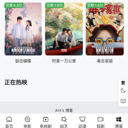
豆瓣:4.2分
豆瓣:1.8分
豆瓣:1.9分
更新至第30集完结
完结
更新至第24集
狙击蝴蝶
时差一万公里
毒舌家庭
正在热映
繁
Ant's 博客
蚂蚁视频站本站所有内容均来自互联网分享站点所提供的公开引用资源，未提供
资源上传、存储服务
首页
电影
电视剧
综艺
动漫
短剧
博客