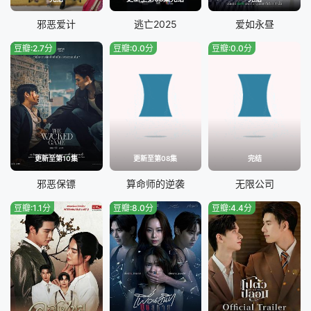
邪恶爱计
逃亡2025
爱如永昼
豆瓣:2.7分
豆瓣:0.0分
豆瓣:0.0分
更新至第10集
更新至第08集
完结
邪恶保镖
算命师的逆袭
无限公司
豆瓣:1.1分
豆瓣:8.0分
豆瓣:4.4分