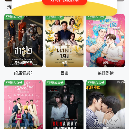
清醒点，泰尔先生
危情任务
燃情竭爱
豆瓣:4.6分
豆瓣:1.2分
豆瓣:5.0分
更新至第07集
完结
完结
绝庙骗局2
苦蜜
梨伽郎情
豆瓣:6.0分
豆瓣:4.0分
豆瓣:3.6分
完结
更新至第08集完结
完结