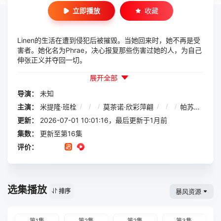
立即播放
收藏
Linen的生活在遭到侵犯后被摧毁。当她回来时，她不再是受
害者。她化名为Phrae，决心报复那些伤害过她的人，为自己
伸张正义并夺回一切。
展开全部
导演：
未知
主演：
米提隆·班栓
/
/
/
莫茶诺·欣彩萍翩
/
/
/
帕苏特·邦亚
更新：
2026-07-01 10:01:16，最后更新于1月前
集数：
更新至第16集
评价：
选集播放
暴风资源
排序
第1集
第2集
第2集
第3集