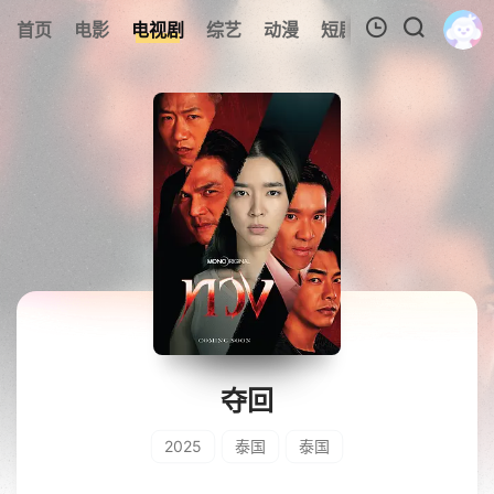
0
首页
电影
电视剧
综艺
动漫
短剧
今日更新
A
我的观影记录
暂无观看影片的记录
夺回
2025
泰国
泰国