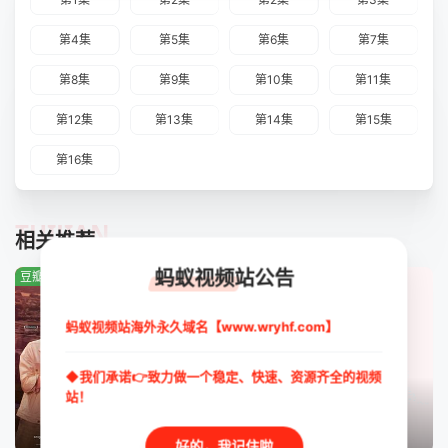
第4集
第5集
第6集
第7集
第8集
第9集
第10集
第11集
第12集
第13集
第14集
第15集
第16集
TUIJIAN
相关推荐
蚂蚁视频站公告
豆瓣:4.2分
豆瓣:4.0分
豆瓣:0.0分
蚂蚁视频站海外永久域名【www.wryhf.com】
◆我们承诺👉致力做一个稳定、快速、资源齐全的视频
站！
已完结+番外03
更新至第01集
完结
好的，我记住啦