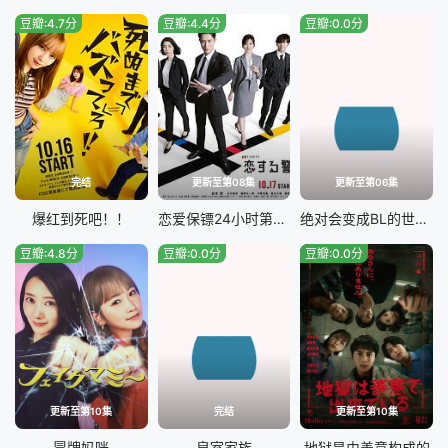
豆瓣:4.7分
豆瓣:4.4分
豆瓣:0.0分
完结
更新至第08集
更新至第06集
爆红到死吧！！
恋爱保镖24小时第二季
绝对会变成BL的世界VS绝不想变成BL的男人最终章
豆瓣:4.8分
豆瓣:0.0分
豆瓣:0.0分
更新至第10集
完结
更新至第10集
冒牌妈咪
皇室家族
地狱是由善意构成的