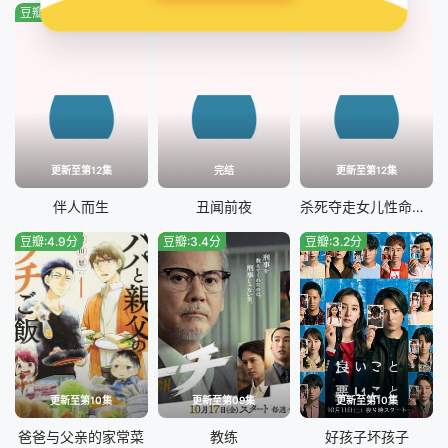
豆瓣:0.0分
豆瓣:0.0分
豆瓣:0.0分
更新至第12集
完结
更新至第12集
伴人而生
丑闻前夜
杀死夺走女儿性命的人是罪吗？
豆瓣:4.9分
豆瓣:3.4分
豆瓣:3.2分
更新至第10集
更新至第09集
更新至第10集
爸爸与父亲的家常菜
教练
好孩子坏孩子