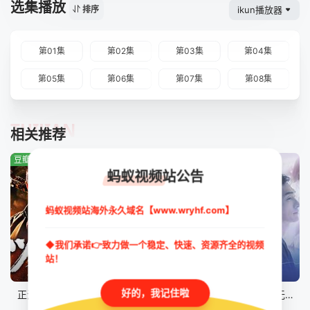
选集播放
ikun播放器
排序
第01集
第02集
第03集
第04集
第05集
第06集
第07集
第08集
TUIJIAN
相关推荐
豆瓣:3.8分
豆瓣:0.0分
豆瓣:4.8分
蚂蚁视频站公告
蚂蚁视频站海外永久域名【www.wryhf.com】
◆我们承诺👉致力做一个稳定、快速、资源齐全的视频
站！
完结
更新至第09集
完结
好的，我记住啦
正港男一匹第二季
疗伤游戏
终幕回旋曲：致无法再见的你