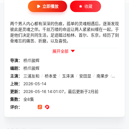
立即播放
收藏
两个男人内心都有深深的伤痕，孤单的灵魂相遇后，逐渐发现
彼此是灵魂之伴。千丝万缕的命运让两人紧紧纠缠在一起，于
是他们决定共同生活，足迹踏过柏林、首尔、东京，经历了刻
骨难忘的痛苦、折磨，以及喜悦。
展开全部
导演：
桥爪骏辉
编剧：
桥爪骏辉
主演：
三浦友和
/
桥本爱
/
玉泽演
/
安田显
/
南果步
/
矶村勇
上映：
2026-05-14
更新：
2026-05-16 14:01:07，最后更新于2月前
集数：
全8集
评价：