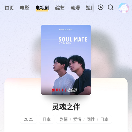
0
首页
电影
电视剧
综艺
动漫
短剧
今日更新
A
我的观影记录
暂无观看影片的记录
灵魂之伴
2025
日本
剧情
爱情
同性
日本
/
/
/