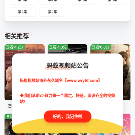
第7集
第7集
TUIJIAN
相关推荐
豆瓣:4.2分
豆瓣:4.0分
豆瓣:0.0分
蚂蚁视频站公告
蚂蚁视频站海外永久域名【www.wryhf.com】
◆我们承诺👉致力做一个稳定、快速、资源齐全的视频
已完结+番外03
更新至第01集
完结
站！
清醒点，泰尔先生
危情任务
燃情竭爱
好的，我记住啦
豆瓣:4.6分
豆瓣:1.2分
豆瓣:5.0分