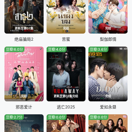
更新至第07集
完结
完结
绝庙骗局2
苦蜜
梨伽郎情
豆瓣:6.0分
豆瓣:4.0分
豆瓣:3.6分
完结
更新至第08集完结
完结
邪恶爱计
逃亡2025
爱如永昼
豆瓣:2.7分
豆瓣:0.0分
豆瓣:0.0分