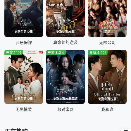
更新至第10集
更新至第08集
完结
邪恶保镖
算命师的逆袭
无限公司
豆瓣:1.1分
豆瓣:8.0分
豆瓣:4.4分
更新至第10集
更新至第08集完结
更新至第10集
无尽情爱
敌对蜜友
我和谁