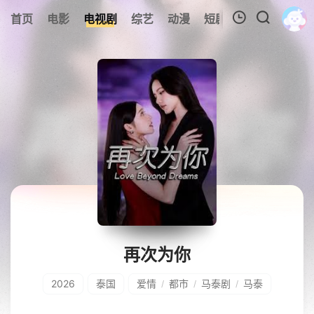
0
首页
电影
电视剧
综艺
动漫
短剧
今日更新
A
我的观影记录
暂无观看影片的记录
再次为你
2026
泰国
爱情
都市
马泰剧
马泰
/
/
/