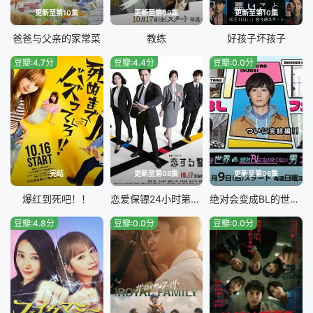
更新至第10集
更新至第09集
更新至第10集
爸爸与父亲的家常菜
教练
好孩子坏孩子
豆瓣:4.7分
豆瓣:4.4分
豆瓣:0.0分
完结
更新至第08集
更新至第06集
爆红到死吧！！
恋爱保镖24小时第二季
绝对会变成BL的世界VS绝不想变成BL的男人最终章
豆瓣:4.8分
豆瓣:0.0分
豆瓣:0.0分