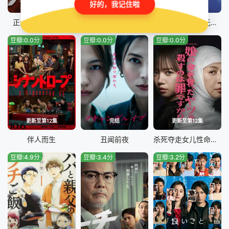
好的，我记住啦
完结
更新至第09集
完结
正港男一匹第二季
疗伤游戏
终幕回旋曲：致无法再见的你
豆瓣:0.0分
豆瓣:0.0分
豆瓣:0.0分
更新至第12集
完结
更新至第12集
伴人而生
丑闻前夜
杀死夺走女儿性命的人是罪吗？
豆瓣:4.9分
豆瓣:3.4分
豆瓣:3.2分