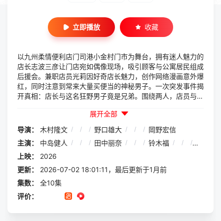
立即播放
收藏
以九州柔情便利店门司港小金村门市为舞台，拥有迷人魅力的
店长志波三彦让门店宛如偶像现场，吸引顾客与公寓居民组成
后援会。兼职店员光莉因好奇店长魅力，创作网络漫画意外爆
红，同时注意到常来大量买便当的神秘男子。一次突发事件揭
开真相：店长与这名狂野男子竟是兄弟。围绕两人，店员与顾
客的烦恼被时尚又热血地解决，展开一部兼具温情、喜剧与群
展开全部
像悬念的便利店故事。
导演：
木村隆文
/
/
/
野口雄大
/
/
/
岡野宏信
主演：
中岛健人
/
/
/
田中丽奈
/
/
/
铃木福
/
/
/
曾田陵
上映：
2026
更新：
2026-07-02 18:01:11，最后更新于1月前
集数：
全10集
评价：