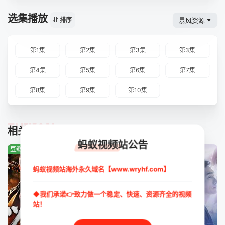
选集播放
暴风资源
排序
第1集
第2集
第3集
第3集
第4集
第5集
第6集
第7集
第8集
第9集
第10集
TUIJIAN
相关推荐
蚂蚁视频站公告
豆瓣:3.8分
豆瓣:0.0分
豆瓣:4.8分
蚂蚁视频站海外永久域名【www.wryhf.com】
◆我们承诺👉致力做一个稳定、快速、资源齐全的视频
站！