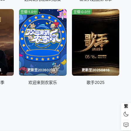
624游戏特辑
20260626第10期
豆瓣:1.0分
豆瓣:0.0分
628跑男档案
20260629(第10期特别加更)
703第11期
20260704熟人局
708.游戏特辑
20260419精编特辑
0424第1期
20260425熟人局
集
更新至20260213下
更新至20250816
二季
欢迎来到农家乐
歌手2025
428特别加更
20260429
0502熟人局
20260503跑男档案
繁
506游戏特辑
20260507游戏纯享
510跑男档案
20260511(第3期加更