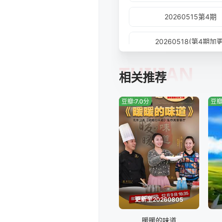
20260515第4期
20260518(第4期加更
TUIJIAN
20260523熟人局
相关推荐
20260527(纯享版)
豆瓣:7.0分
豆瓣
20260601(第6期加更
20260605第7期
20260608(第7期特别
20260613.熟人局
更新至20260805
20260617游戏特辑
暖暖的味道