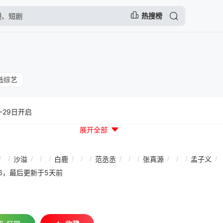
热搜榜
陆综艺
-29日开启
展开全部
/
/
沙溢
/
/
/
白鹿
/
/
/
范丞丞
/
/
/
张真源
/
/
/
孟子义
/
01:56，最后更新于5天前