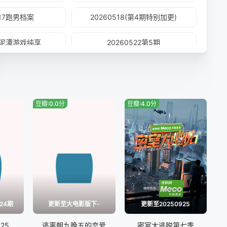
517跑男档案
20260518(第4期特别加更)
21泥潭游戏纯享
20260522第5期
5(第5期特别加更)
20260525(第5期加更)
530.熟人局
20260531跑男档案
豆瓣:0.0分
豆瓣:4.0分
0602未播
20260603游戏特辑
607跑男档案
20260608(第7期加更)
612(第8期)
20260613. 熟人局
615第8期加更
20260615第8期特别加更
24期
更新至大电影版下-
更新至20250925
0620熟人局
20260621跑男档案
25
逃离朝九晚五的恋爱
密室大逃脱第七季