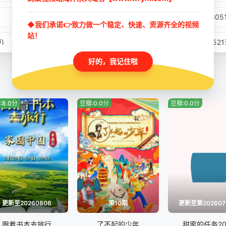
20260516熟人局
20260
◆我们承诺👉致力做一个稳定、快速、资源齐全的视频
站！
)
20260520两人纯享
202605
好的，我记住啦
20260524跑男档案
2026052
20260529第6期
20260
:8.0分
豆瓣:0.0分
豆瓣:0.0分
)
20260601(第6期特别加更)
2026
20260606熟人局
20260
加更)
20260610游戏特辑
20260
20260614.跑男档案
20260
更新至20260806
第10期
更新至第202607
20260619第9期
2026
跟着书本去旅行
了不起的少年
甜蜜的任务20