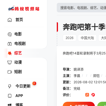
首页
奔跑吧第十季
电影
2026
中国大陆
大
电视剧
综艺
奔跑吧14首轮录制将于3月25
动漫
导演：
姚译添
短剧
主演：
李晨
/
/
/
郑恺
/
更新：
2026-08-02 12:
0
今日更新
备注：
完结
评价：
APP
博客