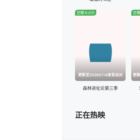
20260622会员版
豆瓣:0.0分
豆瓣
20260627熟人局
20260629(第10期加
20260705.跑男档
20260420精编特辑
更新至20260114收官派对
森林进化论第三季
20260426跑男档案
20260430撕名牌游戏
正在热映
20260504(第2期加更
20260508第3期