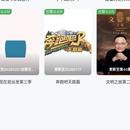
20260624游戏特辑
20260
:0.0分
豆瓣:0.0分
豆瓣:5.0分
20260619第9期
20260
更)
20260701游戏特辑
20260
案
20260706(第11期加更)
20260
20260423精编特辑
2026
更新至20260201加更名场面特辑
更新至20260117
更新至第40
现在就出发第三季
奔跑吧天路篇
文明之旅第
20260427第1期加更
20260
纯享
20260501第2期
2026
)
20260504(第2期特别加更)
20260
20260509熟人局
20260