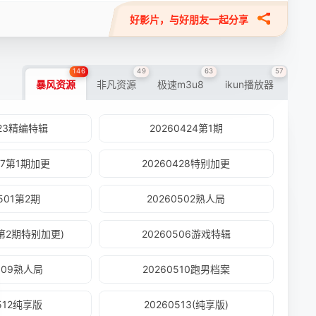
好影片，与好朋友一起分享
146
49
63
57
暴风资源
非凡资源
极速m3u8
ikun播放器
423精编特辑
20260424第1期
427第1期加更
20260428特别加更
0501第2期
20260502熟人局
4(第2期特别加更)
20260506游戏特辑
0509熟人局
20260510跑男档案
0512纯享版
20260513(纯享版)