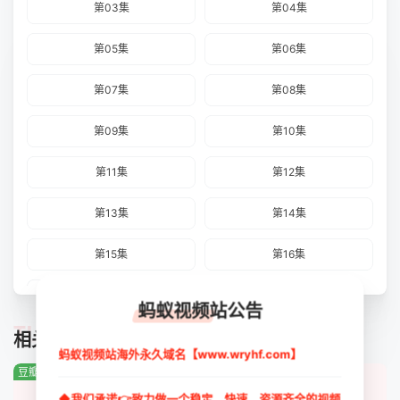
第03集
第04集
第05集
第06集
第07集
第08集
第09集
第10集
第11集
第12集
第13集
第14集
第15集
第16集
第17集
蚂蚁视频站公告
TUIJIAN
相关推荐
蚂蚁视频站海外永久域名【www.wryhf.com】
豆瓣:0.0分
豆瓣:0.0分
豆瓣:0.0分
◆我们承诺👉致力做一个稳定、快速、资源齐全的视频