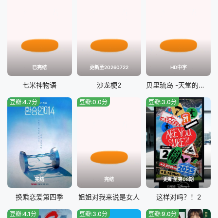
已完结
更新至20260722
HD中字
七米神物语
沙龙梗2
贝里琉岛 -天堂的格尔尼卡-
豆瓣:4.7分
豆瓣:0.0分
豆瓣:3.0分
完结
完结
更新至第08期
换乘恋爱第四季
姐姐对我来说是女人
这样对吗？！2
豆瓣:4.1分
豆瓣:3.0分
豆瓣:9.0分