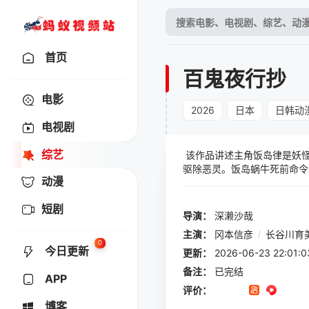
首页
百鬼夜行抄
电影
2026
日本
日韩动
电视剧
综艺
该作品讲述主角饭岛律是妖怪
驱除恶灵。饭岛蜗牛死前命令
动漫
前与妖魔之间的秘密。
短剧
导演：
深濑沙哉
主演：
冈本信彦
/
长谷川育
0
今日更新
更新：
2026-06-23 22:
备注：
已完结
APP
评价：
博客