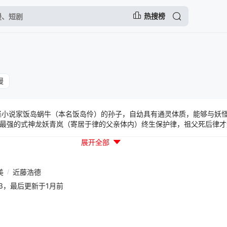
热搜榜
漫
小说家饭岛蜗牛（本名饭岛伶）的孙子，自幼具有通灵体质，能够与妖
最强的式神龙妖青岚（寄居于律的父亲体内）终生保护律，祖父死后律才
展开全部
美
/
近藤浩德
01:03，最后更新于1月前