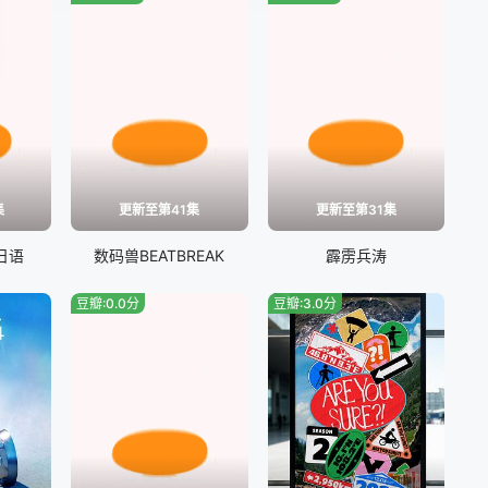
集
更新至第41集
更新至第31集
日语
数码兽BEATBREAK
霹雳兵涛
豆瓣:0.0分
豆瓣:3.0分