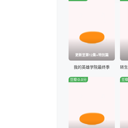
更新至第12集+特別篇
我的英雄学院最终季
豆瓣:0.0分
豆瓣