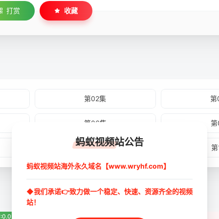
打赏
收藏
第02集
第
第06集
第
蚂蚁视频站公告
第10集
第
蚂蚁视频站海外永久域名【www.wryhf.com】
◆我们承诺👉致力做一个稳定、快速、资源齐全的视频
站！
:0.0分
豆瓣:0.0分
豆瓣:0.0分