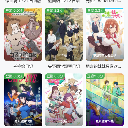
假面骑士ZZZ​日语版
假面骑士ZZZ日语
元祖！BanG Dream酱
豆瓣:0.0分
豆瓣:2.2分
豆瓣:3.3分
第42集
完结
更新至第12集完结
考拉绘日记
矢野同学观察日记
朋友的妹妹只喜欢烦我
豆瓣:6.0分
豆瓣:6.0分
豆瓣:1.0分
更新至第12集
完结
更新至第24集