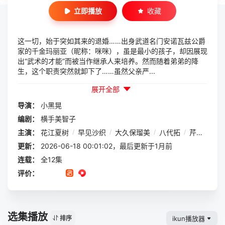
立即播放
收藏
这一切，始于突如其来的退婚……出身武道名门安诺瓦兹公爵
家的千金玛丽亚（昵称：咪咪），虽是最小的孩子，却因展现
出“武术的才能”而被当作继承人来培养。然而随着弟弟的降
生，这个职责突然就卸下了……虽然父亲严...
展开全部
导演：
小黑晃
编剧：
横手美智子
主演：
花江夏树
/
早见沙织
/
大久保瑠美
/
八代拓
/
芹泽优
/
更新：
2026-06-18 00:01:02，最后更新于1月前
连载：
全12集
评价：
选集播放
ikun播放器
排序