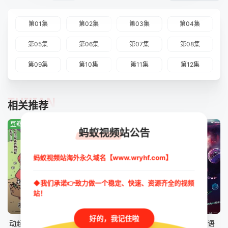
第01集
第02集
第03集
第04集
第05集
第06集
第07集
第08集
第09集
第10集
第11集
第12集
TUIJIAN
相关推荐
豆瓣:1.0分
豆瓣:4.7分
豆瓣:0.0分
蚂蚁视频站公告
蚂蚁视频站海外永久域名【www.wryhf.com】
◆我们承诺👉致力做一个稳定、快速、资源齐全的视频
站！
更新至第43集
第41集
第46集
好的，我记住啦
动起来！从前有只猫
数码兽 BEATBREAK
假面骑士ZZZ国语