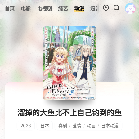
0
首页
电影
电视剧
综艺
动漫
短剧
今日更新
A
我的观影记录
暂无观看影片的记录
溜掉的大鱼比不上自己钓到的鱼
2026
日本
喜剧
爱情
动画
日本动漫
/
/
/