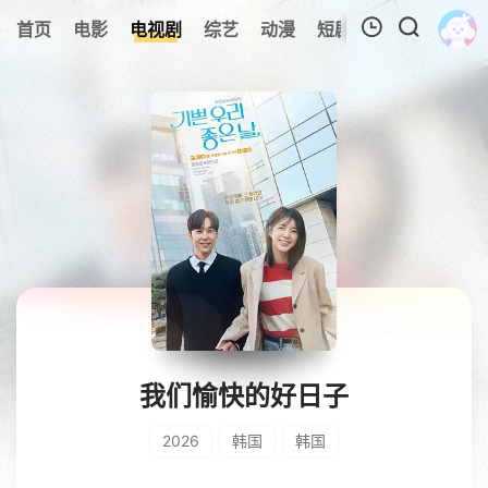
0
首页
电影
电视剧
综艺
动漫
短剧
今日更新
A
我的观影记录
暂无观看影片的记录
我们愉快的好日子
2026
韩国
韩国