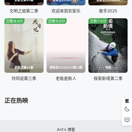
文明之旅第二季
欢迎来到农家乐
歌手2025
豆瓣:9.0分
豆瓣:0.0分
豆瓣:7.0分
更新至第04集
更新至20260214第12期
完结
共同说第三季
老板是新人
探索新境第二季
正在热映
繁
Ant's 博客