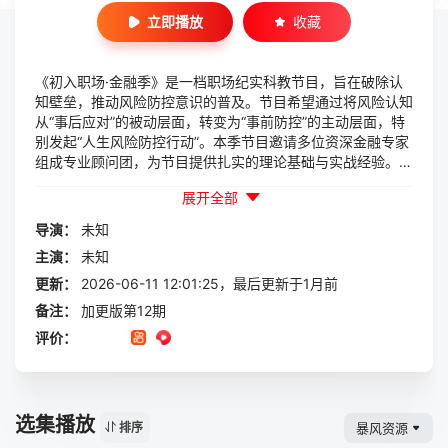
立即播放
收藏
《初入职场·金融季》是一档职场纪实科教节目，旨在破除认
知壁垒，推动风险防控意识的普及。节目希望通过将风险认知
从“事后应对”的被动层面，转变为“事前防控”的主动层面，特
别发起“人生风险防控行动”。本季节目邀请多位资深金融专家
组成专业顾问团，为节目提供扎实的理论基础与实战经验。五
位具备金融基础，并对该行动
展开全部
导演：
未知
主演：
未知
更新：
2026-06-11 12:01:25，最后更新于1月前
备注：
加更版第12期
评价：
选集播放
暴风资源
排序