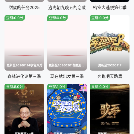
甜蜜的任务2025
逃离朝九晚五的恋爱
密室大逃脱第七季
豆瓣:0.0分
豆瓣:0.0分
豆瓣:0.0分
更新至20260114收官派对
更新至20260201加更名场面特辑
更新至20260117
森林进化论第三季
现在就出发第三季
奔跑吧天路篇
豆瓣:5.0分
豆瓣:1.0分
豆瓣:0.0分
更新至第40集
更新至20260213下
更新至20250816