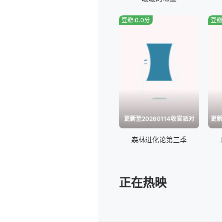
豆瓣:0.0分
豆瓣
更新至20260114收官派对
森林进化论第三季
正在热映