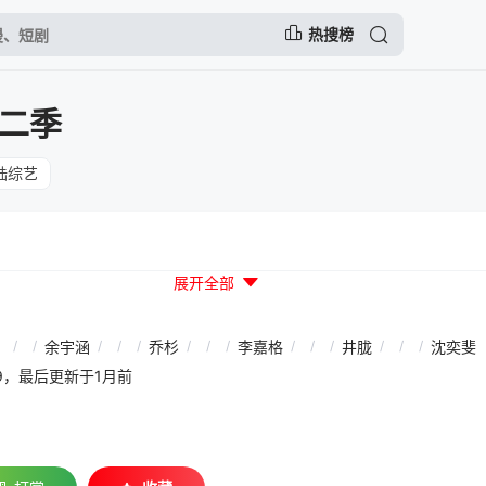
热搜榜
二季
陆综艺
展开全部
/
/
余宇涵
/
/
/
乔杉
/
/
/
李嘉格
/
/
/
井胧
/
/
/
沈奕斐
01:19，最后更新于1月前