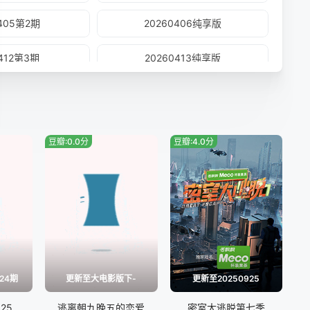
0405第2期
20260406纯享版
0412第3期
20260413纯享版
0420纯享版
20260421会员版
第6期家庭纯享（中）)
20260504(第6期家庭纯享（下）)
豆瓣:0.0分
豆瓣:4.0分
0507沉浸版
20260510第7期
0517第7期
20260519会员版
0526会员版
20260528沉浸版
0604沉浸版
24期
更新至大电影版下-
更新至20250925
25
逃离朝九晚五的恋爱
密室大逃脱第七季