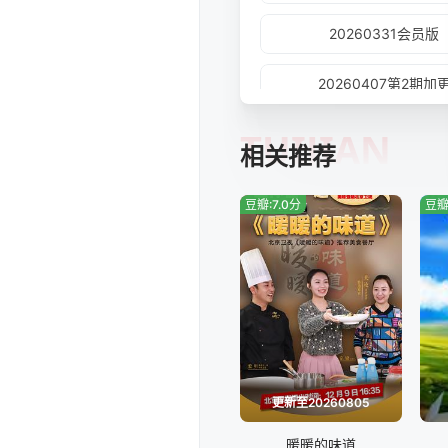
20260331会员版
20260407第2期加
TUIJIAN
20260414会员版
相关推荐
20260423沉浸版
豆瓣:7.0分
豆瓣
20260504纯享版
20260512(第7期加更
20260521沉浸版
20260531第10期
更新至20260805
暖暖的味道