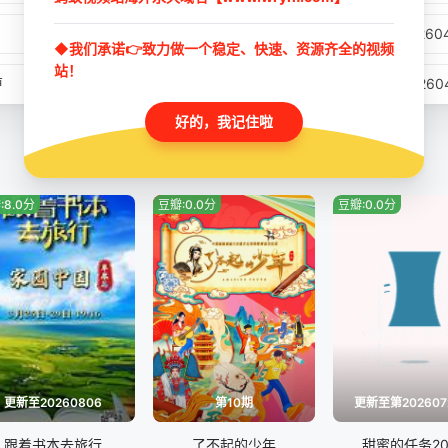
20260302沉浸版
2026
◆我们承诺👉致力做一个稳定、快速、资源齐全的视频
站！
更
20260409沉浸版
2026
好的，我记住啦
20260419第4期
2026
20260504(第6期家庭纯享（上）)
20260504(
:8.0分
豆瓣:0.0分
豆瓣:0.0分
20260505(第6期加更)
2026
)
20260514沉浸版
2026
20260524第9期
2026
20260602会员版
2026
更新至20260806
第10期
更新至第202607
跟着书本去旅行
了不起的少年
甜蜜的任务20