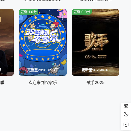
豆瓣:1.0分
豆瓣:0.0分
集
更新至20260213下
更新至20250816
二季
欢迎来到农家乐
歌手2025
繁