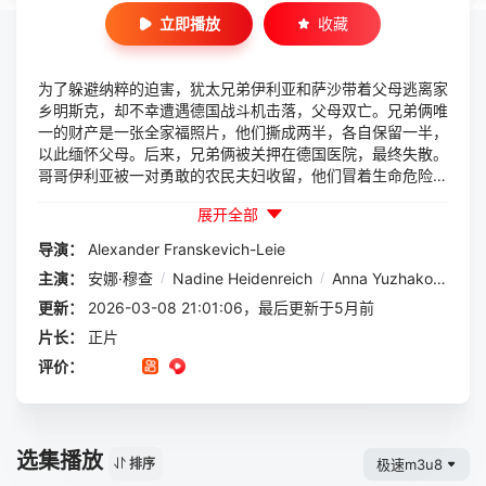
立即播放
收藏
为了躲避纳粹的迫害，犹太兄弟伊利亚和萨沙带着父母逃离家
乡明斯克，却不幸遭遇德国战斗机击落，父母双亡。兄弟俩唯
一的财产是一张全家福照片，他们撕成两半，各自保留一半，
以此缅怀父母。后来，兄弟俩被关押在德国医院，最终失散。
哥哥伊利亚被一对勇敢的农民夫妇收留，他们冒着生命危险将
他藏匿起来，使他免遭纳粹的毒手。尽管伊利亚面临着难以想
展开全部
象的挑战，但他从未放弃与哥哥重聚的希望。几十年后，他接
到一个改变他一生的电话。这是一个令人心碎却又充满希望的
导演：
Alexander Franskevich-Leie
故事，讲述了生存、人性以及牢不可破的亲情，改编自两兄弟
主演：
安娜·穆查
/
Nadine Heidenreich
/
Anna Yuzhakova
/
Ta
的真实经历。
更新：
2026-03-08 21:01:06，最后更新于5月前
片长：
正片
评价：
选集播放
极速m3u8
排序