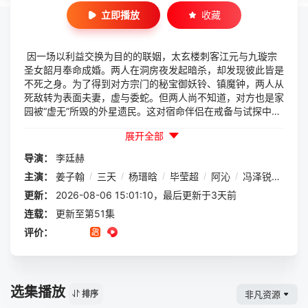
立即播放
收藏
因一场以利益交换为目的的联姻，太玄楼刺客江元与九璇宗
圣女韶月奉命成婚。两人在洞房夜发起暗杀，却发现彼此皆是
不死之身。为了得到对方宗门的秘宝御妖铃、镇魔钟，两人从
死敌转为表面夫妻，虚与委蛇。但两人尚不知道，对方也是家
园被“虚无”所毁的外星遗民。这对宿命伴侣在戒备与试探中结
成同盟，不仅要寻找遗失飞船化做的秘宝，更要对抗虎视眈眈
展开全部
的整个修仙界，在危机四伏中寻找击败“虚无”的希望。
导演：
李廷赫
主演：
姜子翰
/
三天
/
杨瑨晗
/
毕莹超
/
阿沁
/
冯泽锐
/
唐策
更新：
2026-08-06 15:01:10，最后更新于3天前
连载：
更新至第51集
评价：
选集播放
非凡资源
排序