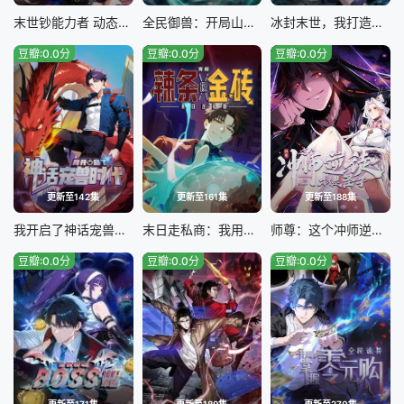
末世钞能力者 动态漫画
全民御兽：开局山海经，我横扫全球
冰封末世，我打造完美领地
豆瓣:0.0分
豆瓣:0.0分
豆瓣:0.0分
更新至142集
更新至161集
更新至188集
我开启了神话宠兽时代
末日走私商：我用辣条换金砖
师尊：这个冲师逆徒才不是圣子
豆瓣:0.0分
豆瓣:0.0分
豆瓣:0.0分
更新至171集
更新至189集
更新至270集