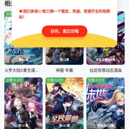
TUIJIAN
相关推荐
第45集
第46集
第47集
第48集
◆我们承诺👉致力做一个稳定、快速、资源齐全的视频
豆瓣:0.0分
豆瓣:2.7分
豆瓣:9.0分
站！
第49集
第50集
第51集
好的，我记住啦
第80集
第52集
更新至第526集
斗罗大陆5重生唐三 动态漫画
神墓 年番
仙武帝尊动态漫画
豆瓣:0.0分
豆瓣:0.0分
豆瓣:0.0分
第121集
第287集
更新至229集