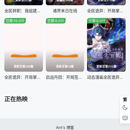
全民转职：我组建了BOSS军团
诸界末日在线
全民诡异：开局掌握零元购
豆瓣:10.0分
豆瓣:0.0分
豆瓣:0.0分
更新至第269集
更新至第18集
更新至第270集
全民诡异：开局掌握零元购动态漫
启运丹田：开局签到至尊丹田
动态漫画全民诡异：开局掌握零元购
正在热映
繁
Ant's 博客