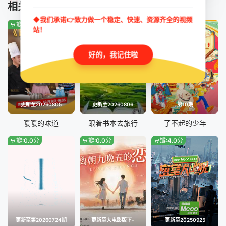
TUIJIAN
相关推荐
20240123
20240124
◆我们承诺👉致力做一个稳定、快速、资源齐全的视频
豆瓣:7.0分
豆瓣:8.0分
豆瓣:0.0分
20240125
20240126
站！
20240129
20240130
好的，我记住啦
20240131
20240201
20240202
20240205
更新至20260805
更新至20260806
第10期
20240208
20240212
暖暖的味道
跟着书本去旅行
了不起的少年
豆瓣:0.0分
豆瓣:0.0分
豆瓣:4.0分
20240213
20240214
20240215
20240216
20240219
20240222
20240223
20240226
更新至第20260724期
更新至大电影版下-
更新至20250925