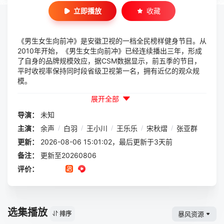
立即播放
收藏
《男生女生向前冲》是安徽卫视的一档全民榜样健身节目。从
2010年开始，《男生女生向前冲》已经连续播出三年，形成
了自身的品牌规模效应，据CSM数据显示，前五季的节目，
平时收视率保持同时段省级卫视第一名，拥有近亿的观众规
模。
展开全部
导演：
未知
主演：
余声
/
白羽
/
王小川
/
王乐乐
/
宋秋熠
/
张亚群
更新：
2026-08-06 15:01:02，最后更新于3天前
备注：
更新至20260806
评价：
选集播放
暴风资源
排序