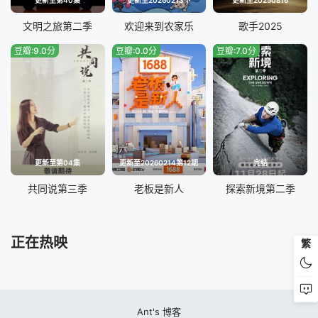
20240326
20240327
文明之旅第二季
欢迎来到农家乐
歌手2025
豆瓣:9.0分
豆瓣:0.0分
豆瓣:7.0分
20240328
20240329
20240401
20240402
20240403
20240404
20240405
20240408
更新至第04集
更新至20260214第12期
完结
20240410
20240411
共同说第三季
老板是新人
探索新境第二季
20240412
20240415
正在热映
繁
20240416
20240417
20240422
20240424
Ant's 博客
20240425
20240426