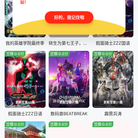
站！
好的，我记住啦
更新至第12集+特別篇
已完结
更新至第46集
我的英雄学院最终季
转生为第七王子，随心所欲的魔法学习之路第二季
假面骑士ZZZ国语
豆瓣:0.0分
豆瓣:0.0分
豆瓣:0.0分
更新至第46集
更新至第41集
更新至第31集
假面骑士ZZZ日语
数码兽BEATBREAK
霹雳兵涛
豆瓣:0.0分
豆瓣:5.0分
豆瓣:0.0分