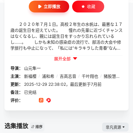
立即播放
收藏
２０２０年７月１日。高校２年生の水帆は、最悪な１７
歳の誕生日を迎えていた。 憧れの先輩に近づくチャンス
はなくなるし、親には誕生日をすっかり忘れられている
し……。 しかも未知の感染症の流行で、部活の大会や修
学旅行も中止になって、「私には“キラキラした青春”なんて
ない」――そう思っていた。 しかしそんな矢先、幼なじ
展开全部
みの輝月（きづき）が、突然、“彼氏候補宣言”をしてきて―
―。 家族のように育った４人の幼なじみの男の子と、主
导演：
山元隼一
人公の水帆との恋愛模様を描いた学園青春ストーリー。
主演：
新福樱
/
浦和希
/
吉高志音
/
千叶翔也
/
猪股慧士
/
上
更新：
2025-12-29 22:38:02，最后更新于7月前
备注：
已完结
评价：
选集播放
非凡资源
排序