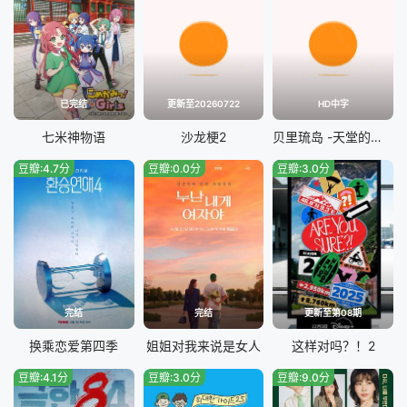
已完结
更新至20260722
HD中字
七米神物语
沙龙梗2
贝里琉岛 -天堂的格尔尼卡-
豆瓣:4.7分
豆瓣:0.0分
豆瓣:3.0分
完结
完结
更新至第08期
换乘恋爱第四季
姐姐对我来说是女人
这样对吗？！2
豆瓣:4.1分
豆瓣:3.0分
豆瓣:9.0分