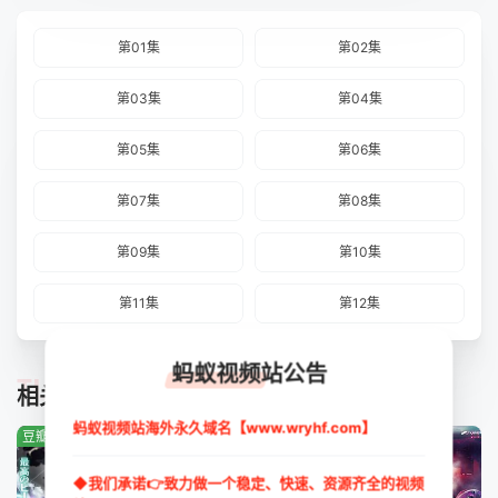
第01集
第02集
第03集
第04集
第05集
第06集
第07集
第08集
第09集
第10集
第11集
第12集
蚂蚁视频站公告
TUIJIAN
相关推荐
蚂蚁视频站海外永久域名【www.wryhf.com】
豆瓣:0.0分
豆瓣:0.0分
豆瓣:0.0分
◆我们承诺👉致力做一个稳定、快速、资源齐全的视频