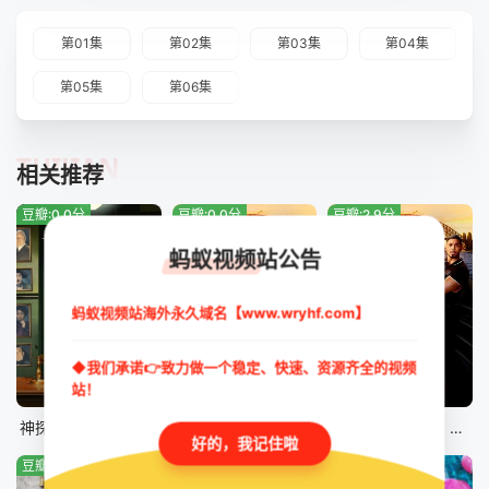
第01集
第02集
第03集
第04集
第05集
第06集
TUIJIAN
相关推荐
豆瓣:0.0分
豆瓣:0.0分
豆瓣:2.9分
蚂蚁视频站公告
蚂蚁视频站海外永久域名【www.wryhf.com】
◆我们承诺👉致力做一个稳定、快速、资源齐全的视频
站！
更新至第07集
第17集
更新至17集
神探默多克第十九季
海军罪案调查处：悉尼第三季
海军罪案调查处：悉尼第三季
好的，我记住啦
豆瓣:0.0分
豆瓣:0.0分
豆瓣:9.0分