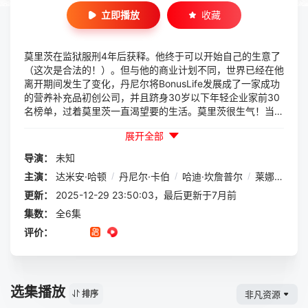
立即播放
收藏
莫里茨在监狱服刑4年后获释。他终于可以开始自己的生意了
（这次是合法的！）。但与他的商业计划不同，世界已经在他
离开期间发生了变化，丹尼尔将BonusLife发展成了一家成功
的营养补充品初创公司，并且跻身30岁以下年轻企业家前30
名榜单，过着莫里茨一直渴望要的生活。莫里茨很生气！当他
得知莱尼不仅在BonusLife工作，而且还拥有该公司的一半股
展开全部
份时，毫无疑问：莫里茨必须重新掌控BonusLife，并且是不
惜一切代价。
导演：
未知
主演：
达米安·哈顿
/
丹尼尔·卡伯
/
哈迪·坎詹普尔
/
莱娜·克棱克
更新：
2025-12-29 23:50:03，最后更新于7月前
集数：
全6集
评价：
选集播放
非凡资源
排序