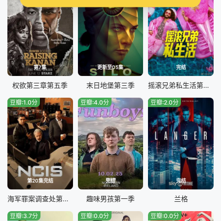
第7集
更新至05集
完结
权欲第三章第五季
末日地堡第三季
摇滚兄弟私生活第二季
豆瓣:1.0分
豆瓣:4.0分
豆瓣:2.0分
第20集完结
完结
完结
海军罪案调查处第二十三季
趣味男孩第一季
兰格
豆瓣:3.7分
豆瓣:0.0分
豆瓣:0.0分