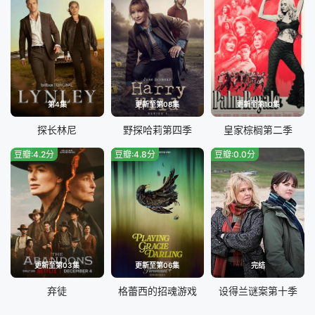
第4集
更新至第08集
更新至第10集
探长林尼
野探哈莉第四季
皇家棕榈第二季
豆瓣:4.2分
豆瓣:4.8分
豆瓣:0.0分
更新至第03集
更新至第06集
完结
弃徒
格蕾西的招魂游戏
设得兰谜案第十季