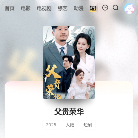
0
首页
电影
电视剧
综艺
动漫
短剧
今日更新
A
我的观影记录
暂无观看影片的记录
父贵荣华
2025
大陆
短剧