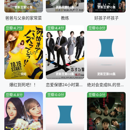
更新至第10集
更新至第09集
更新至第10集
爸爸与父亲的家常菜
教练
好孩子坏孩子
豆瓣:4.7分
豆瓣:4.4分
豆瓣:0.0分
完结
更新至第08集
更新至第06集
爆红到死吧！！
恋爱保镖24小时第二季
绝对会变成BL的世界VS绝不想变成BL的男人最终章
豆瓣:4.8分
豆瓣:0.0分
豆瓣:0.0分