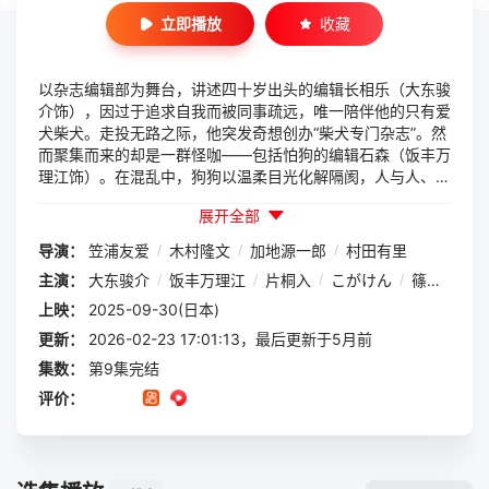
立即播放
收藏
以杂志编辑部为舞台，讲述四十岁出头的编辑长相乐（大东骏
介饰），因过于追求自我而被同事疏远，唯一陪伴他的只有爱
犬柴犬。走投无路之际，他突发奇想创办“柴犬专门杂志”。然
而聚集而来的却是一群怪咖——包括怕狗的编辑石森（饭丰万
理江饰）。在混乱中，狗狗以温柔目光化解隔阂，人与人、人
与犬之间也渐渐建立起羁绊，是一部描绘令和时代人际关系与
展开全部
治愈之力的温暖群像剧。
导演：
笠浦友爱
/
木村隆文
/
加地源一郎
/
村田有里
主演：
大东骏介
/
饭丰万理江
/
片桐入
/
こがけん
/
篠原悠伸
/
上映：
2025-09-30(日本)
更新：
2026-02-23 17:01:13，最后更新于5月前
集数：
第9集完结
评价：