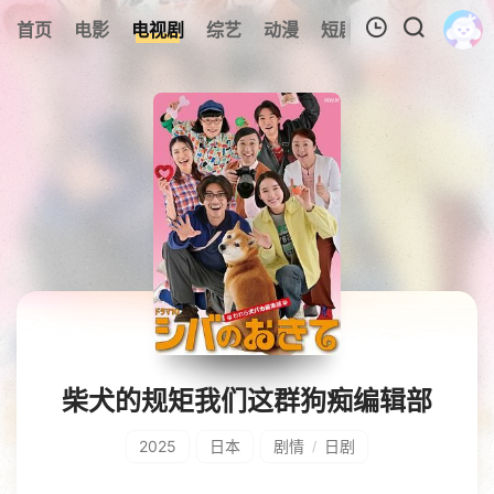
0
首页
电影
电视剧
综艺
动漫
短剧
今日更新
A
我的观影记录
暂无观看影片的记录
柴犬的规矩我们这群狗痴编辑部
2025
日本
剧情
日剧
/