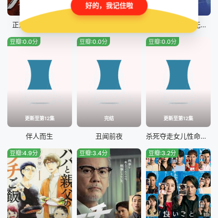
好的，我记住啦
完结
更新至第09集
完结
正港男一匹第二季
疗伤游戏
终幕回旋曲：致无法再见的你
豆瓣:0.0分
豆瓣:0.0分
豆瓣:0.0分
更新至第12集
完结
更新至第12集
伴人而生
丑闻前夜
杀死夺走女儿性命的人是罪吗？
豆瓣:4.9分
豆瓣:3.4分
豆瓣:3.2分