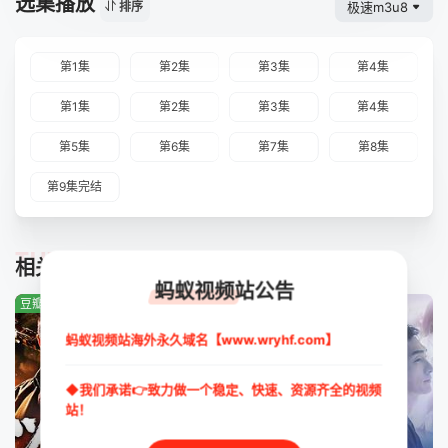
选集播放
极速m3u8
排序
第1集
第2集
第3集
第4集
第1集
第2集
第3集
第4集
第5集
第6集
第7集
第8集
第9集完结
TUIJIAN
相关推荐
蚂蚁视频站公告
豆瓣:3.8分
豆瓣:0.0分
豆瓣:4.8分
蚂蚁视频站海外永久域名【www.wryhf.com】
◆我们承诺👉致力做一个稳定、快速、资源齐全的视频
站！