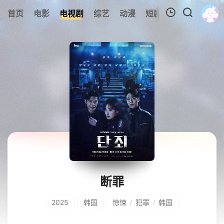
0
首页
电影
电视剧
综艺
动漫
短剧
今日更新
A
我的观影记录
暂无观看影片的记录
断罪
2025
韩国
惊悚
犯罪
韩国
/
/