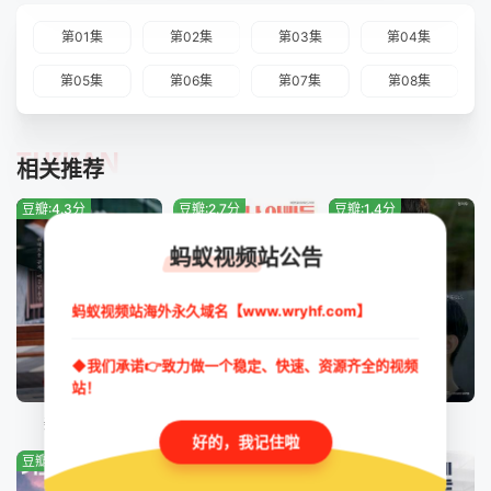
第01集
第02集
第03集
第04集
第05集
第06集
第07集
第08集
TUIJIAN
相关推荐
豆瓣:4.3分
豆瓣:2.7分
豆瓣:1.4分
蚂蚁视频站公告
蚂蚁视频站海外永久域名【www.wryhf.com】
◆我们承诺👉致力做一个稳定、快速、资源齐全的视频
更新至第101集
更新至第120集
完结
站！
亲密的雷普利
玛丽和古怪爸爸们
雷云暴雨
好的，我记住啦
豆瓣:3.3分
豆瓣:4.0分
豆瓣:1.7分