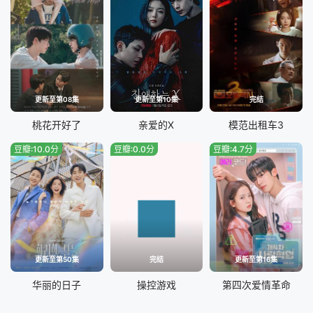
更新至第08集
更新至第10集
完结
桃花开好了
亲爱的X
模范出租车3
豆瓣:10.0分
豆瓣:0.0分
豆瓣:4.7分
更新至第50集
完结
更新至第16集
华丽的日子
操控游戏
第四次爱情革命