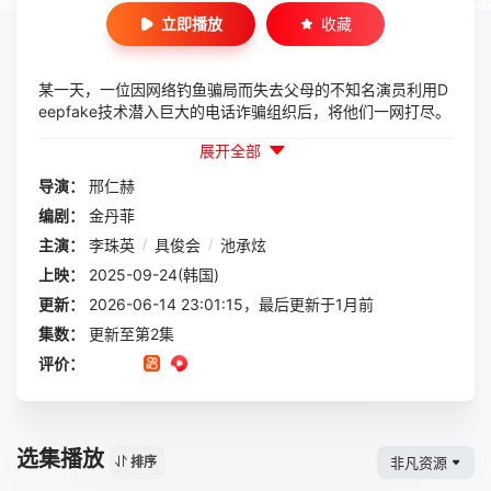
立即播放
收藏
某一天，一位因网络钓鱼骗局而失去父母的不知名演员利用D
eepfake技术潜入巨大的电话诈骗组织后，将他们一网打尽。
展开全部
导演：
邢仁赫
编剧：
金丹菲
主演：
李珠英
/
具俊会
/
池承炫
上映：
2025-09-24(韩国)
更新：
2026-06-14 23:01:15，最后更新于1月前
集数：
更新至第2集
评价：
选集播放
非凡资源
排序