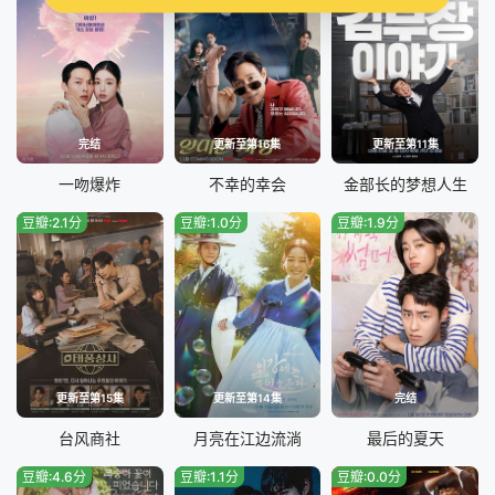
完结
更新至第16集
更新至第11集
一吻爆炸
不幸的幸会
金部长的梦想人生
豆瓣:2.1分
豆瓣:1.0分
豆瓣:1.9分
更新至第15集
更新至第14集
完结
台风商社
月亮在江边流淌
最后的夏天
豆瓣:4.6分
豆瓣:1.1分
豆瓣:0.0分