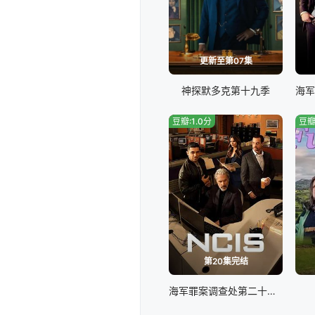
更新至第07集
神探默多克第十九季
豆瓣:1.0分
豆瓣
第20集完结
海军罪案调查处第二十三季