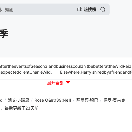
热搜榜
季
raftertheeventsofSeason3,andbusinesscouldn’tbebetterattheWildRe
xpectedclientCharlieWild. Elsewhere,Harryishiredbyafriendandfo
schoolmyster;aDublinliterarytourtakesabloodyturn;andFergus’hope
展开全部
enedwhenshegetsanincredibleoffertostudyabroad.
dd
/
凯文·J·瑞恩
/
Rose O&#039;Neill
/
萨曼莎·穆巴
/
保罗·泰来克
01:18，最后更新于23天前