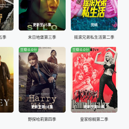
更新至05集
完结
五季
末日地堡第三季
摇滚兄弟私生活第二季
豆瓣:0.0分
豆瓣:0.0分
更新至第08集
更新至第10集
野探哈莉第四季
皇家棕榈第二季