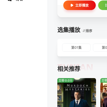
立即播放
选集播放
排序
第01集
第
TUIJIAN
相关推荐
豆瓣:0.0分
豆瓣