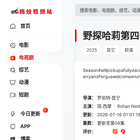
首页
野探哈莉第四
电影
2025
其它
欧美
电视剧
综艺
Season4willpickupafullyea
arryandFerguswelcomeanune
动漫
nun;Lolastumblesuponadance
hesametimeasLolaarethreat
短剧
导演：
罗伯特·昆宁
主演：
简·西摩
/
Rohan Ne
0
今日更新
更新：
2026-07-16 01:
集数：
更新至第08集
APP
评价：
博客