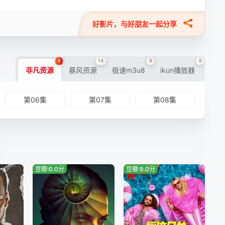
好影片，与好朋友一起分享
8
14
8
6
非凡资源
暴风资源
极速m3u8
ikun播放器
第06集
第07集
第08集
豆瓣:0.0分
豆瓣:9.0分