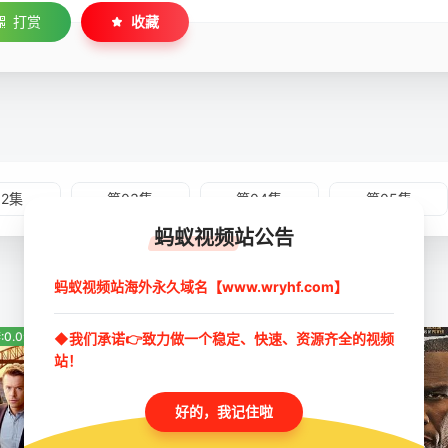
打赏
收藏
02集
第03集
第04集
第05集
蚂蚁视频站公告
蚂蚁视频站海外永久域名【www.wryhf.com】
:0.0分
◆我们承诺👉致力做一个稳定、快速、资源齐全的视频
豆瓣:2.9分
豆瓣:0.0分
站！
好的，我记住啦