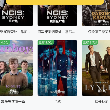
第17集
更新至17集
第7集
海军罪案调查处：悉尼第三季
海军罪案调查处：悉尼第三季
权欲第三章第
:4.0分
豆瓣:2.0分
豆瓣:3.7分
完结
完结
第4集
趣味男孩第一季
兰格
探长林尼