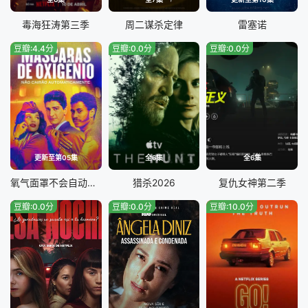
毒海狂涛第三季
周二谋杀定律
雷塞诺
豆瓣:4.4分
豆瓣:0.0分
豆瓣:0.0分
更新至第05集
全6集
全6集
氧气面罩不会自动落下
猎杀2026
复仇女神第二季
豆瓣:0.0分
豆瓣:0.0分
豆瓣:10.0分