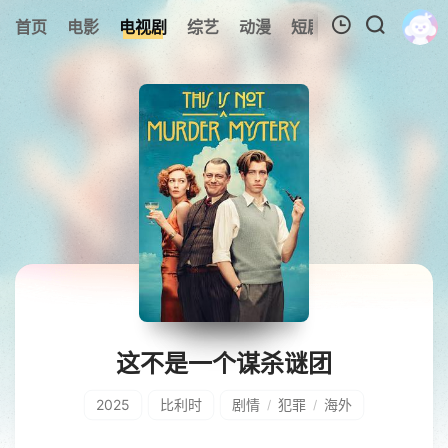
0
首页
电影
电视剧
综艺
动漫
短剧
今日更新
A
我的观影记录
暂无观看影片的记录
这不是一个谋杀谜团
2025
比利时
剧情
犯罪
海外
/
/