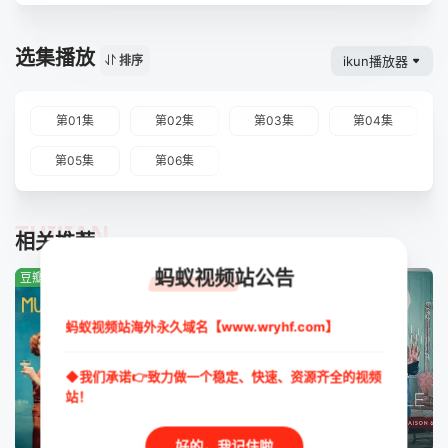
选集播放
ikun播放器
排序
第01集
第02集
第03集
第04集
第05集
第06集
TUIJIAN
相关推荐
蚂蚁视频站公告
豆瓣:2.2分
豆瓣:3.0分
豆瓣:3.0分
蚂蚁视频站海外永久域名【www.wryhf.com】
◆我们承诺👉致力做一个稳定、快速、资源齐全的视频
站！
全6集
更新至第4集
完结
好的，我记住啦