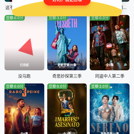
这不是一个谋杀谜团
他自找的
子不雨双姝奇探第六季
豆瓣:0.0分
豆瓣:3.0分
豆瓣:0.0分
已完结
更新至第20集
全6集
没马跑
奇思妙探第三季
同盗中人第二季
豆瓣:0.0分
豆瓣:0.0分
豆瓣:2.0分
全6集
全7集
更新至第10集