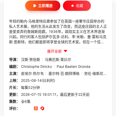
立即播放
收藏
年轻的勒内·马格里特应邀参加了在英国一座奢华庄园举办的
私人艺术展，他的生活从此发生了改变，而这座庄园的主人正
是爱卖弄的詹姆斯勋爵。1936年，超现实主义在艺术界逐渐
兴起。同行的客人包括萨尔瓦多·达利、李·米勒、曼·雷和马克
斯·恩斯特，他们都是即将享誉全球的艺术家。但在一个狂欢
之夜后，马格里特醒来发现自己躺在一具年轻女子的尸体旁，
展开全部
并且对前一晚发生的事毫无记忆。随着越来越多的尸体出现，
苏格兰场赶来封锁了庄园，马格里特必须揭开真相，还自己一
导演：
汉斯·贺伯斯
/
马赛厄斯·莱比尔
个清白。一切真的是表面上看起来的那样吗？
编剧：
Christophe Dirickx
/
Paul Baeten Gronda
主演：
皮埃尔·热尔韦
/
基尔特·范·朗拜博格
/
劳伦·维斯尼克
/
史
上映：
2025-08-14(比利时)
片长：
每集52分钟
更新：
2026-07-15 19:01:11，最后更新于22天前
集数：
全6集
评价：