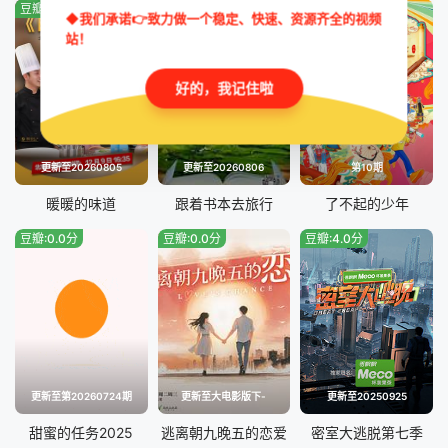
豆瓣:7.0分
豆瓣:8.0分
豆瓣:0.0分
第20251209期上
第20251209期中
◆我们承诺👉致力做一个稳定、快速、资源齐全的视频
站！
第20251209期下
好的，我记住啦
更新至20260805
更新至20260806
第10期
暖暖的味道
跟着书本去旅行
了不起的少年
豆瓣:0.0分
豆瓣:0.0分
豆瓣:4.0分
更新至第20260724期
更新至大电影版下-
更新至20250925
甜蜜的任务2025
逃离朝九晚五的恋爱
密室大逃脱第七季