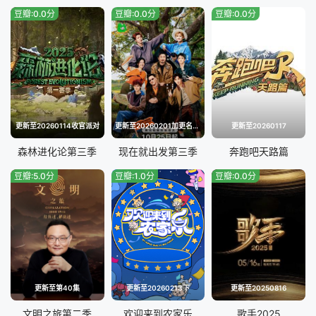
豆瓣:0.0分
豆瓣:0.0分
豆瓣:0.0分
更新至20260114收官派对
更新至20260201加更名场面特辑
更新至20260117
森林进化论第三季
现在就出发第三季
奔跑吧天路篇
豆瓣:5.0分
豆瓣:1.0分
豆瓣:0.0分
更新至第40集
更新至20260213下
更新至20250816
文明之旅第二季
欢迎来到农家乐
歌手2025