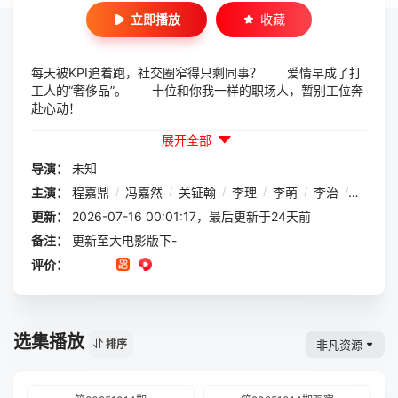
立即播放
收藏
每天被KPI追着跑，社交圈窄得只剩同事？ 爱情早成了打
工人的“奢侈品”。 十位和你我一样的职场人，暂别工位奔
赴心动！
展开全部
导演：
未知
主演：
程嘉鼎
/
冯嘉然
/
关钲翰
/
李理
/
李萌
/
李治
/
秦雅菲
更新：
2026-07-16 00:01:17，最后更新于24天前
备注：
更新至大电影版下-
评价：
选集播放
非凡资源
排序