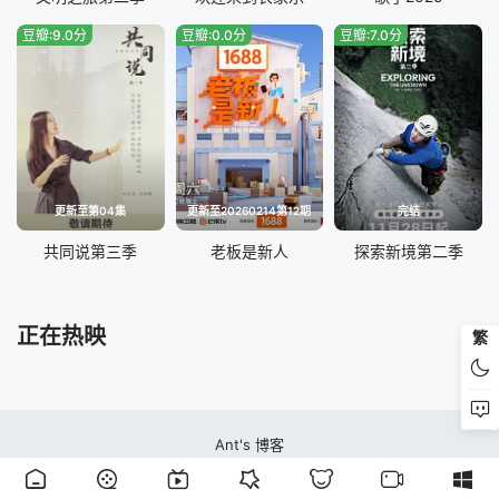
豆瓣:9.0分
豆瓣:0.0分
豆瓣:7.0分
更新至第04集
更新至20260214第12期
完结
共同说第三季
老板是新人
探索新境第二季
正在热映
繁
Ant's 博客
蚂蚁视频站本站所有内容均来自互联网分享站点所提供的公开引用资源，未提供
资源上传、存储服务