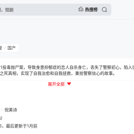
热搜榜
疑
国产
/
21投毒抛尸案，导致身患抑郁症的恋人自杀身亡，丢失了警察初心，陷入
之死真相，实现了自我治愈和自我拯救，重拾警察信心的故事。
展开全部
/
倪美诗
)
02:36，最后更新于1月前