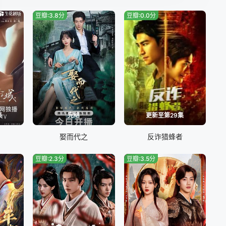
豆瓣:3.8分
豆瓣:0.0分
集
完结
更新至第29集
娶而代之
反诈猎蜂者
豆瓣:2.3分
豆瓣:3.5分