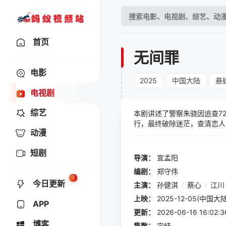
首页
无间罪
电影
2025
中国大陆
悬
电视剧
综艺
本剧讲述了警察朱骁因追查7
行，最终破除迷茫，查清恋人
动漫
短剧
导演：
宣孟阳
编剧：
郑守伟
0
今日更新
主演：
孙健淇
/
蔡心
/
江川
上映：
2025-12-05(中国大陆
APP
更新：
2026-06-16 16:
博客
集数：
完结