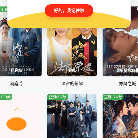
:3.9分
豆瓣:8.0分
豆瓣:2.7分
好的，我记住啦
已完结
完结
更新至第28
满庭芳
法官的荣耀
亦舞之城
:0.0分
豆瓣:3.2分
豆瓣:3.6分