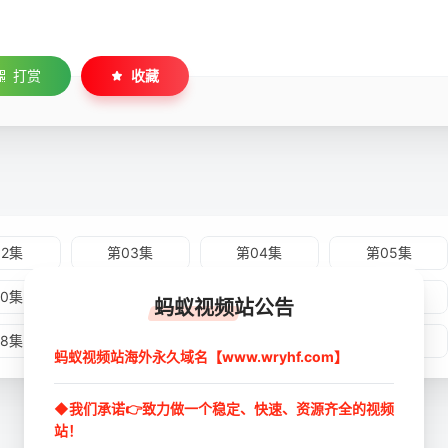
打赏
收藏
02集
第03集
第04集
第05集
10集
第11集
第12集
第13集
蚂蚁视频站公告
18集
第19集
第20集
第21集
蚂蚁视频站海外永久域名【www.wryhf.com】
◆我们承诺👉致力做一个稳定、快速、资源齐全的视频
站！