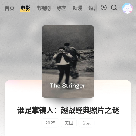
0
首页
电影
电视剧
综艺
动漫
短剧
今日更新
A
我的观影记录
暂无观看影片的记录
谁是掌镜人：越战经典照片之谜
2025
美国
记录