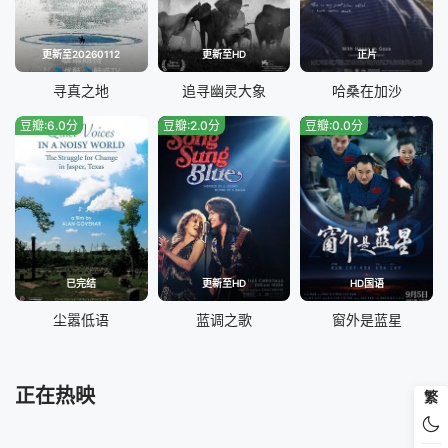
更新至20260112
更新至HD
正片
寻真之地
追寻幽灵大象
哈桑在加沙
豆瓣:6.0分
豆瓣:2.0分
豆瓣:0.0分
已完结
更新至HD
HD国语
尘嚣低语
蓝调之歌
窗外是蓝星
正在热映
繁