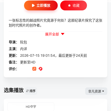
立即播放
收藏
一张标志性的越战照片究竟源于何处？这部纪录片探究了这张
划时代照片的创作者。
展开全部
导演：
阮包
主演：
内详
更新：
2026-07-15 19:01:54，最后更新于24天前
备注：
更新至HD
评价：
选集播放
非凡资源
排序
HD中字