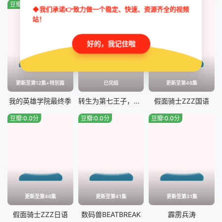
豆瓣:0.0分
豆瓣:0.0分
豆瓣:0.0分
第231016期
第231023期
◆我们承诺👉致力做一个稳定、快速、资源齐全的视频
站！
第231030期
第231106期
好的，我记住啦
第231120期
第231127期
第231211期
第231218期
更新至第12集+特別篇
已完结
更新至第46集
第231225期
第240108期
我的英雄学院最终季
转生为第七王子，随心所欲的魔法学习之路第二季
假面骑士ZZZ国语
豆瓣:0.0分
豆瓣:0.0分
豆瓣:0.0分
第240115期
第240122期
第240129期
第240205期
第240219期
第240226期
第240304期
第240311期
更新至第46集
更新至第41集
更新至第31集
第240318期
第240325期
假面骑士ZZZ日语
数码兽BEATBREAK
霹雳兵涛