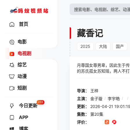
首页
藏香记
电影
2025
大陆
国产
电视剧
综艺
月尊国女尊男卑，因此生于传
的苏氏孤女苏知瑶，两人不打
动漫
短剧
导演：
王梓
主演：
金子璇
/
李宇皓
/
/
255
今日更新
更新：
2026-04-21 19:
集数：
第20集
APP
评价：
博客