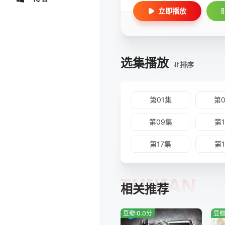
立即播放
选集播放
排序
第01集
第
第09集
第
第17集
第
TUIJIAN
相关推荐
豆瓣:0.0分
豆瓣