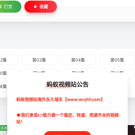
打赏
收藏
02集
第03集
第04集
第05集
10集
第11集
第12集
第13集
蚂蚁视频站公告
18集
第19集
第20集
蚂蚁视频站海外永久域名【www.wryhf.com】
◆我们承诺👉致力做一个稳定、快速、资源齐全的视频
站！
:3.9分
豆瓣:8.0分
豆瓣:2.7分