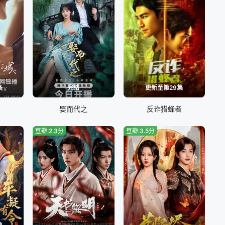
集
完结
更新至第29集
娶而代之
反诈猎蜂者
豆瓣:2.3分
豆瓣:3.5分