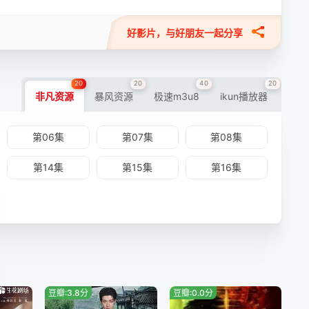
好影片，与好朋友一起分享
20
20
40
20
非凡资源
暴风资源
极速m3u8
ikun播放器
第06集
第07集
第08集
第14集
第15集
第16集
豆瓣:3.8分
豆瓣:0.0分