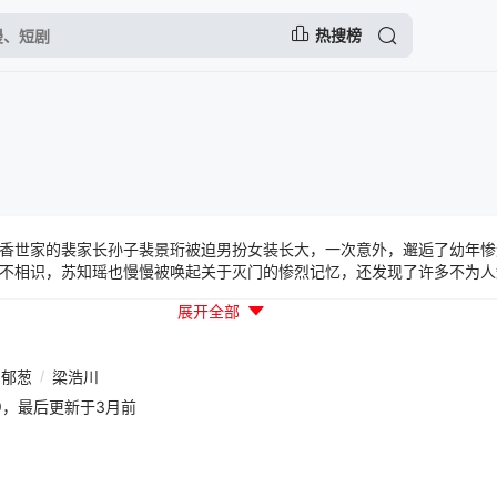
热搜榜
香世家的裴家长孙子裴景珩被迫男扮女装长大，一次意外，邂逅了幼年惨
不相识，苏知瑶也慢慢被唤起关于灭门的惨烈记忆，还发现了许多不为人
展开全部
郁葱
/
梁浩川
01:19，最后更新于3月前