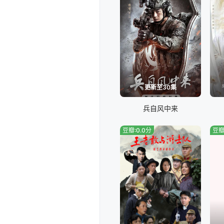
更新至30集
兵自风中来
豆瓣:0.0分
豆瓣