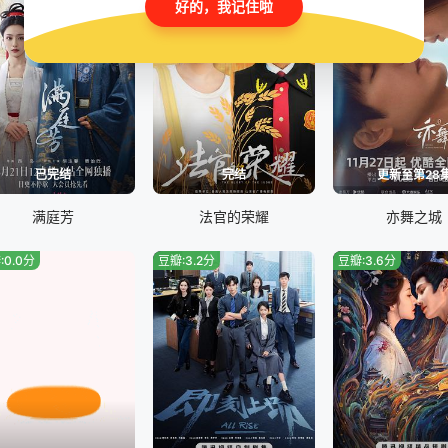
好的，我记住啦
已完结
完结
更新至第28
满庭芳
法官的荣耀
亦舞之城
:0.0分
豆瓣:3.2分
豆瓣:3.6分