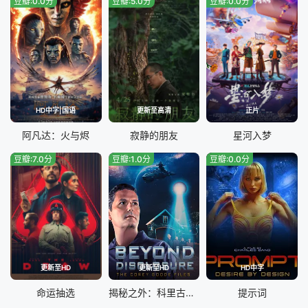
豆瓣:0.0分
豆瓣:5.0分
豆瓣:0.0分
HD中字|国语
更新至高清
正片
阿凡达：火与烬
寂静的朋友
星河入梦
豆瓣:7.0分
豆瓣:1.0分
豆瓣:0.0分
更新至HD
更新至HD
HD中字
命运抽选
揭秘之外：科里古德档案
提示词