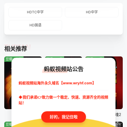
HDTC中字
HD中字
HD国语
TUIJIAN
相关推荐
豆瓣:0.0分
豆瓣:6.0分
豆瓣:5.4分
蚂蚁视频站公告
蚂蚁视频站海外永久域名【www.wryhf.com】
◆我们承诺👉致力做一个稳定、快速、资源齐全的视频
站！
更新至HD
更新至HD
更新至高清
创世之伪
惊变28年
玩具熊的五夜惊魂2
好的，我记住啦
豆瓣:9.0分
豆瓣:1.0分
豆瓣:5.0分